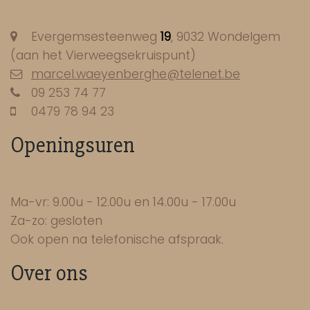
Evergemsesteenweg
19
, 9032 Wondelgem
(aan het Vierweegsekruispunt)
marcel.waeyenberghe@telenet.be
09 253 74 77
0479 78 94 23
Openingsuren
Ma-vr: 9.00u - 12.00u en 14.00u - 17.00u
Za-zo: gesloten
Ook open na telefonische afspraak.
Over ons