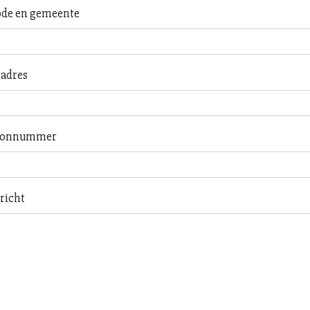
ode en gemeente
ladres
oonnummer
richt