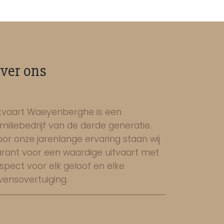
ver ons
tvaart Waeyenberghe is een
miliebedrijf van de derde generatie.
or onze jarenlange ervaring staan wij
rant voor een waardige uitvaart met
spect voor elk geloof en elke
vensovertuiging.