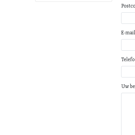
Postc
E-mai
Telef
Uw be