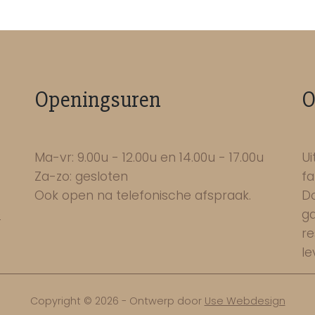
Openingsuren
O
Ma-vr: 9.00u - 12.00u en 14.00u - 17.00u
Ui
Za-zo: gesloten
fa
Ook open na telefonische afspraak.
Do
e
ga
re
le
Copyright © 2026 - Ontwerp door
Use Webdesign