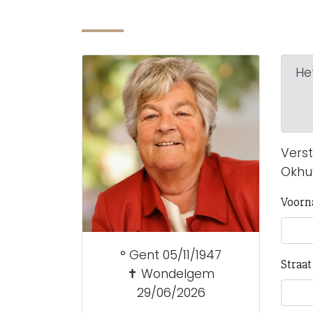
Het
Verst
Okhu
Voorn
° Gent 05/11/1947
Straa
✝ Wondelgem
29/06/2026