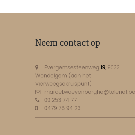
Neem contact op
Evergemsesteenweg
19
, 9032
Wondelgem (aan het
Vierweegsekruispunt)
marcel.waeyenberghe@telenet.b
09 253 74 77
0479 78 94 23